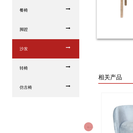
餐椅
脚蹬
沙发
转椅
相关产品
仿古椅
Previous