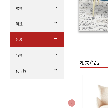
餐椅
脚蹬
沙发
转椅
相关产品
仿古椅
Previous