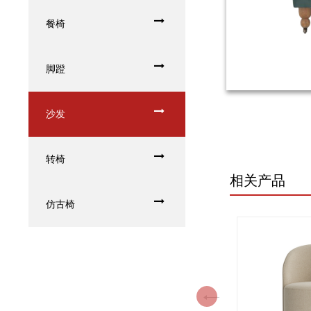
餐椅
脚蹬
沙发
转椅
相关产品
仿古椅
Previous